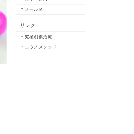
＊メール✉
リンク
＊究極創傷治療
＊コウノメソッド